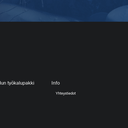
un työkalupakki
Info
Yhteystiedot