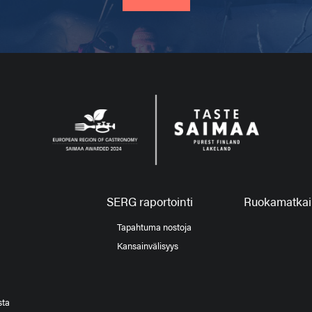
SERG raportointi
Ruokamatkail
Tapahtuma nostoja
Kansainvälisyys
sta