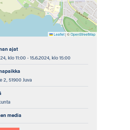
Leaflet
|
©
OpenStreetMap
an ajat
4, klo 11:00 - 15.6.2024, klo 15:00
mapaikka
e 2, 51900 Juva
ä
kunta
nen media