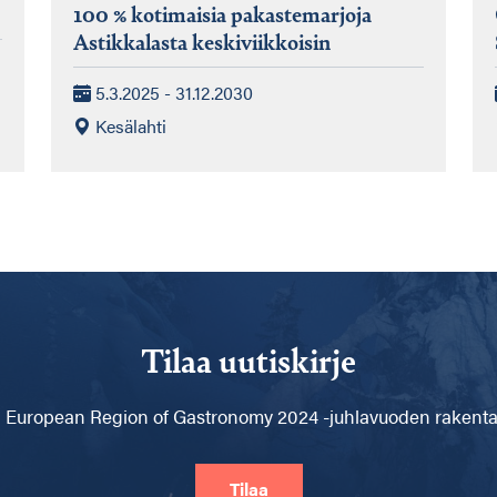
100 % kotimaisia pakastemarjoja
Astikkalasta keskiviikkoisin
5.3.2025 - 31.12.2030
Kesälahti
Tilaa uutiskirje
 European Region of Gastronomy 2024 -juhlavuoden rakentam
Tilaa