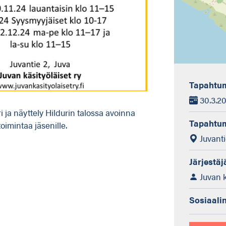
Tapahtum
30.3.202
 ja näyttely Hildurin talossa avoinna
Tapahtu
toimintaa jäsenille.
Juvanti
Järjestäj
Juvan 
Sosiaali