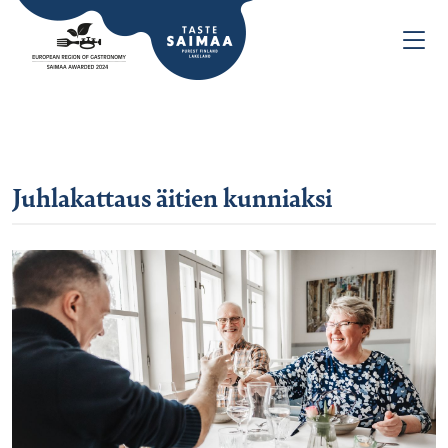
Juhlakattaus äitien kunniaksi