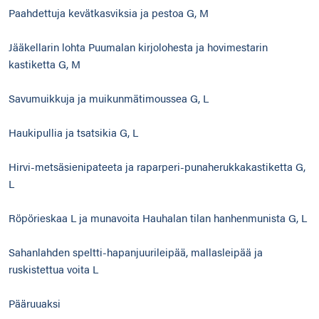
Paahdettuja kevätkasviksia ja pestoa G, M
Jääkellarin lohta Puumalan kirjolohesta ja hovimestarin
kastiketta G, M
Savumuikkuja ja muikunmätimoussea G, L
Haukipullia ja tsatsikia G, L
Hirvi-metsäsienipateeta ja raparperi-punaherukkakastiketta G,
L
Röpörieskaa L ja munavoita Hauhalan tilan hanhenmunista G, L
Sahanlahden speltti-hapanjuurileipää, mallasleipää ja
ruskistettua voita L
Pääruuaksi