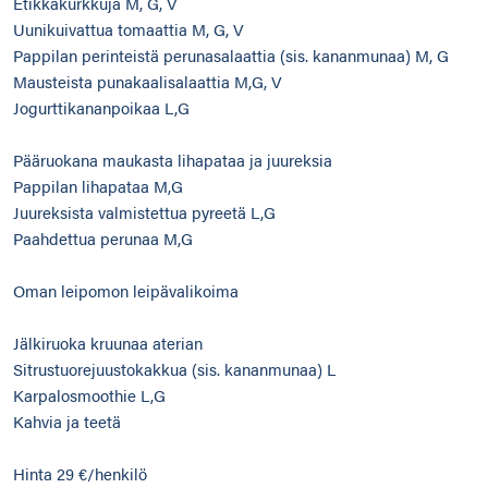
Etikkakurkkuja M, G, V
Uunikuivattua tomaattia M, G, V
Pappilan perinteistä perunasalaattia (sis. kananmunaa) M, G
Mausteista punakaalisalaattia M,G, V
Jogurttikananpoikaa L,G
Pääruokana maukasta lihapataa ja juureksia
Pappilan lihapataa M,G
Juureksista valmistettua pyreetä L,G
Paahdettua perunaa M,G
Oman leipomon leipävalikoima
Jälkiruoka kruunaa aterian
Sitrustuorejuustokakkua (sis. kananmunaa) L
Karpalosmoothie L,G
Kahvia ja teetä
Hinta 29 €/henkilö