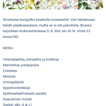
Tervetuloa Kerigolfin kesäisille brunsseille! Voit halutessasi
tehdä pöytävarauksen, mutta se ei ole pakollista. Brunssi
tarjoillaan klubiravintolassa 9. & 30.6. klo 10-14. Hinta 23
euroa/hlö.
MENU
Vihersalaattia, tomaattia ja kurkkua
Marinoitua punasipulia
Coleslaw
Melonia
Viinirypäleitä
Appelsiinilohkoja
Sydänsalaattiveneet auralla
Guacamole munat
(kaikki väh. G & L)