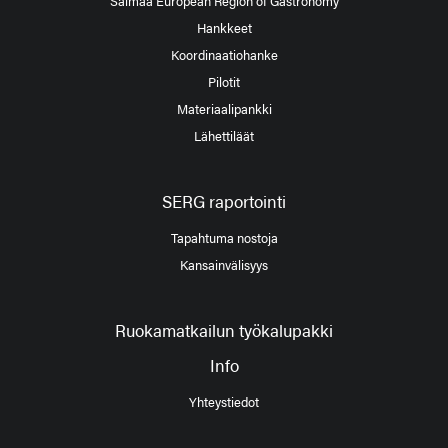
Saimaa European Region of Gastronomy
Hankkeet
Koordinaatiohanke
Pilotit
Materiaalipankki
Lähettiläät
SERG raportointi
Tapahtuma nostoja
Kansainvälisyys
Ruokamatkailun työkalupakki
Info
Yhteystiedot