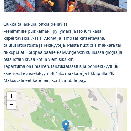
Liukkaita laskuja, pitkiä pellavia!
Pienimmille pulkkamäki, pyllymäki ja iso lumikasa
kiipeiltäväksi. Aasit, vuohet ja lampaat katseltavana,
talutusratsastusta ja rekikyytejä. Paista nuotiolla makkara tai
tikkupulla! Hörppää päälle PäiviAngervon kuuluisaa glögiä ja
osta jotain kivaa kotiin viemisiksikin.
Tapahtuma on ilmainen, talutusratsastus ja ponirekikyyti 3€
/kierros, hevosrekikyyti 5€ /hlö, makkara ja tikkupulla 2€.
Maksuvälineet käteinen, kortti, mobile pay.
+
−