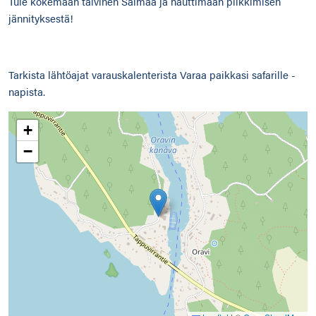
Tule kokemaan talvinen Saimaa ja nauttimaan pilkkimisen
jännityksestä!
Tarkista lähtöajat varauskalenterista Varaa paikkasi safarille -
napista.
+
−