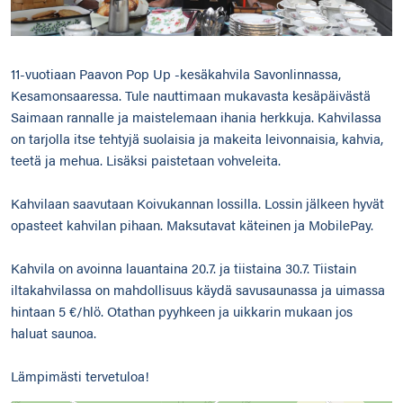
11-vuotiaan Paavon Pop Up -kesäkahvila Savonlinnassa,
Kesamonsaaressa. Tule nauttimaan mukavasta kesäpäivästä
Saimaan rannalle ja maistelemaan ihania herkkuja. Kahvilassa
on tarjolla itse tehtyjä suolaisia ja makeita leivonnaisia, kahvia,
teetä ja mehua. Lisäksi paistetaan vohveleita.
Kahvilaan saavutaan Koivukannan lossilla. Lossin jälkeen hyvät
opasteet kahvilan pihaan. Maksutavat käteinen ja MobilePay.
Kahvila on avoinna lauantaina 20.7. ja tiistaina 30.7. Tiistain
iltakahvilassa on mahdollisuus käydä savusaunassa ja uimassa
hintaan 5 €/hlö. Otathan pyyhkeen ja uikkarin mukaan jos
haluat saunoa.
Lämpimästi tervetuloa!