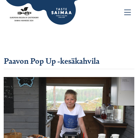
Paavon Pop Up -kesäkahvila