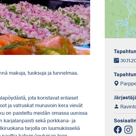
Tapahtum
30.11.20
nnä makuja, tuoksuja ja tunnelmaa.
Tapahtu
Parppei
Järjestäj
apöydästä, jota koristavat erilaiset
iiroot ja vatruskat munavoin kera vievät
Ravinto
kku on paistettu meidän omassa uunissa
tin karjalanpaisti sekä porkkana- ja
Sosiaali
lkiruokana tarjolla on luumukiisseliä
 nauttia kahvin/jouluisan teen