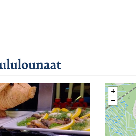
oululounaat
+
−