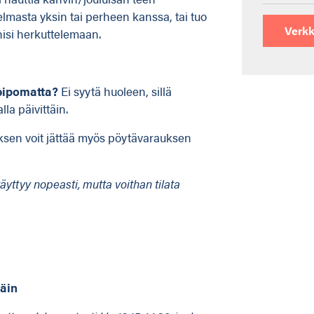
lmasta yksin tai perheen kanssa, tai tuo
Verkk
nisi herkuttelemaan.
leipomatta?
Ei syytä huoleen, sillä
a päivittäin.
ksen voit jättää myös pöytävarauksen
äyttyy nopeasti, mutta voithan tilata
täin