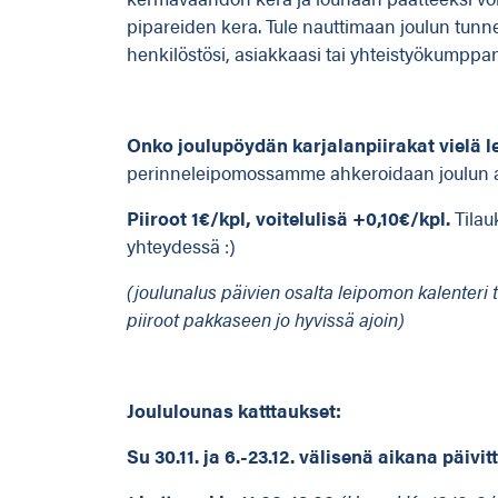
pipareiden kera. Tule nauttimaan joulun tunne
henkilöstösi, asiakkaasi tai yhteistyökumppa
Onko joulupöydän karjalanpiirakat vielä 
perinneleipomossamme ahkeroidaan joulun all
Piiroot 1€/kpl, voitelulisä +0,10€/kpl.
Tilau
yhteydessä :)
(joulunalus päivien osalta leipomon kalenteri t
piiroot pakkaseen jo hyvissä ajoin)
Joululounas katttaukset:
Su 30.11. ja 6.-23.12. välisenä aikana päivit