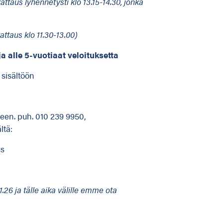
attaus lyhennetysti klo 13.15-14.30, jonka
attaus klo 11.30-13.00)
a alle 5-vuotiaat veloituksetta
sisältöön
en. puh. 010 239 9950,
ltä:
us
1.26 ja tälle aika välille emme ota