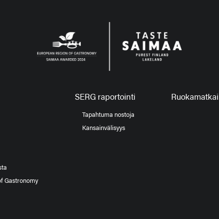
SERG raportointi
Ruokamatkail
Tapahtuma nostoja
Kansainvälisyys
sta
of Gastronomy