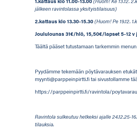
1.kattaus klo 11.00-13.00
(Huom! Ke 13.12. 2.k
jälkeen ravintolassa yksityistilaisuus)
2.kattaus klo 13.30-15.30
(Huom! Pe 19.12. 1.k
Joululounas 31€/hlö, 15,50€/lapset 5-12 v j
Täältä pääset tutustamaan tarkemmin menun 
Pyydämme tekemään pöytävarauksen etukäte
myynti@parppeinpirtti.fi tai sivustollamme tää
https://parppeinpirtti.fi/ravintola/poytavara
Ravintola sulkeutuu hetkeksi ajalle 24.12.25-16.
tilauksia.