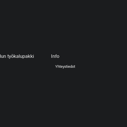
un työkalupakki
Info
Yhteystiedot