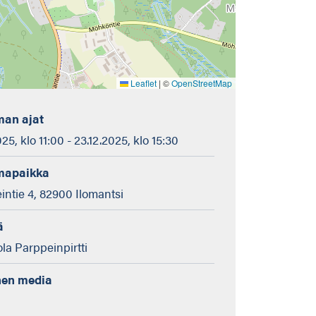
Leaflet
|
©
OpenStreetMap
an ajat
25, klo 11:00 - 23.12.2025, klo 15:30
mapaikka
ntie 4, 82900 Ilomantsi
ä
la Parppeinpirtti
nen media