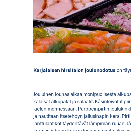
Karjalaisen hirsitalon joulunodotus
on täy
Jouluinen lounas alkaa monipuolisesta alkupal
kalaisat alkupalat ja salaatit. Käsinleivotut p
kielen mennessään. Parppeinpirtin joulukin
ja nautitaan itsetehdyn jallusinapin kera. Pir
lanttulaatikot täydentävät lämpimän ruuan. Jä
kermavaahdon kera ja lounaan päätteeksi voi