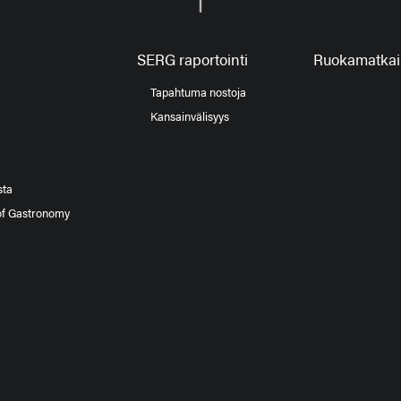
SERG raportointi
Ruokamatkail
Tapahtuma nostoja
Kansainvälisyys
sta
of Gastronomy