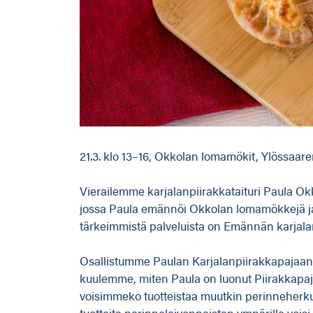
21.3. klo 13–16, Okkolan lomamökit, Ylössaar
Vierailemme karjalanpiirakkataituri Paula O
jossa Paula emännöi Okkolan lomamökkejä ja 
tärkeimmistä palveluista on Emännän karjala
Osallistumme Paulan Karjalanpiirakkapajaan 
kuulemme, miten Paula on luonut Piirakkapa
voisimmeko tuotteistaa muutkin perinneherkut
tuotteita perinneleivonnaisten ympärille voi