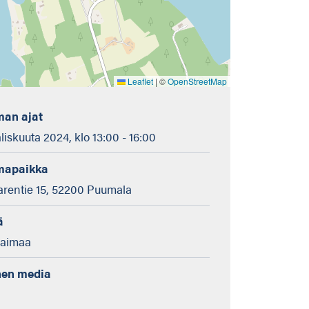
Leaflet
|
©
OpenStreetMap
an ajat
liskuuta 2024, klo 13:00 - 16:00
mapaikka
rentie 15, 52200 Puumala
ä
Saimaa
nen media