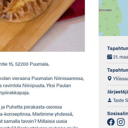
Tapahtum
21. maa
entie 15, 52200 Puumala.
Tapahtu
kkolan vieraana Puumalan Niinisaaressa,
Ylössaa
ravintola Niinipuuta. Yksi Paulan
Järjestäj
npiirakkapaja.
Taste 
ja Puhetta piirakasta-osiossa
Sosiaali
ja-konseptinsa. Mietimme yhdessä,
 samalla tavoin? Millaisia uusia
si syntyä? Keskustelussa mukana myös