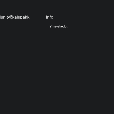
un työkalupakki
Info
Yhteystiedot