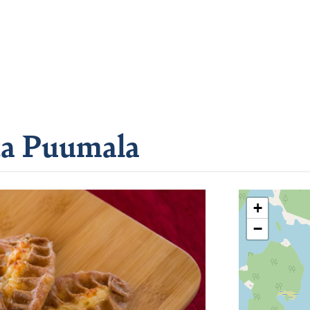
ta Puumala
+
−