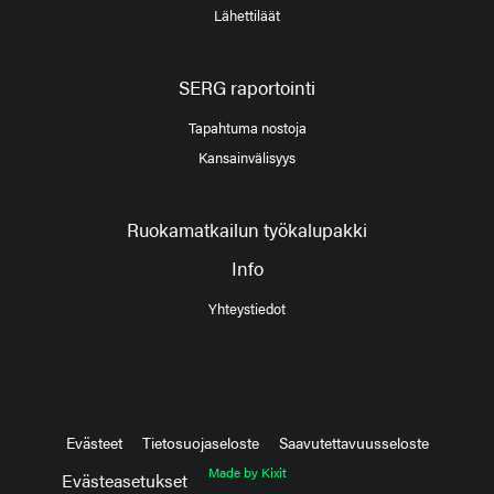
Lähettiläät
SERG raportointi
Tapahtuma nostoja
Kansainvälisyys
Ruokamatkailun työkalupakki
Info
Yhteystiedot
Evästeet
Tietosuojaseloste
Saavutettavuusseloste
Made by Kixit
Evästeasetukset