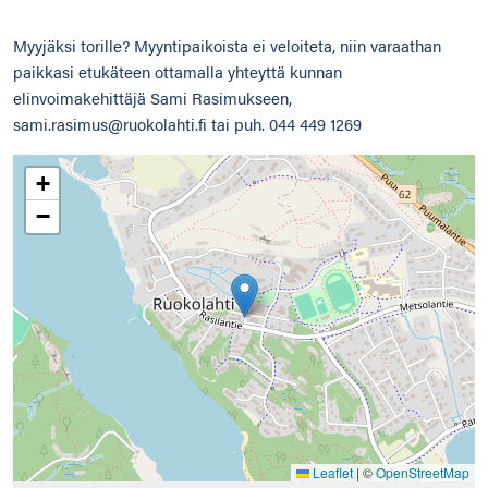
Myyjäksi torille? Myyntipaikoista ei veloiteta, niin varaathan
paikkasi etukäteen ottamalla yhteyttä kunnan
elinvoimakehittäjä Sami Rasimukseen,
sami.rasimus@ruokolahti.fi tai puh. 044 449 1269
+
−
Leaflet
|
©
OpenStreetMap