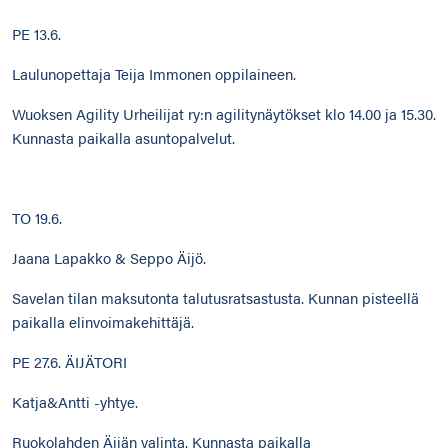
PE 13.6.
Laulunopettaja Teija Immonen oppilaineen.
Wuoksen Agility Urheilijat ry:n agilitynäytökset klo 14.00 ja 15.30.
Kunnasta paikalla asuntopalvelut.
TO 19.6.
Jaana Lapakko & Seppo Äijö.
Savelan tilan maksutonta talutusratsastusta. Kunnan pisteellä
paikalla elinvoimakehittäjä.
PE 27.6. ÄIJÄTORI
Katja&Antti -yhtye.
Ruokolahden Äijän valinta. Kunnasta paikalla