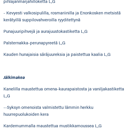
pihlajanmarjahilloketta L,G
- Kevyesti valkosipulilla, rosmariinilla ja Enonkosken metsistä
kerätyillä suppilovahveroilla ryyditettynä
Punajuuripihvejä ja aurajuustokastiketta L,G
Palsternakka-perunapyreetä L,G
Kauden hunajaisia säräjuureksia ja paistettua kaalia L,G
Jälkimakea
Kanelilla maustettua omena-kaurapaistosta ja vaniljakastiketta
L,G
--Syksyn omenoista valmistettu lämmin herkku
huurrepuolukoiden kera
Kardemummalla maustettua mustikkamoussea L,G