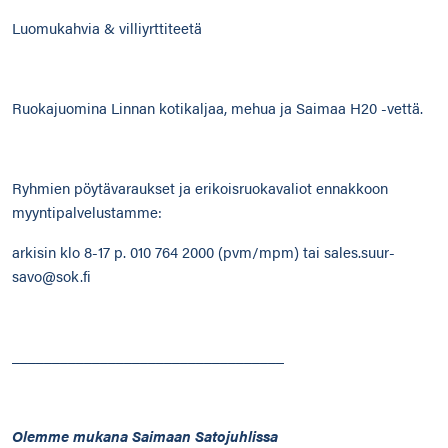
Luomukahvia & villiyrttiteetä
Ruokajuomina Linnan kotikaljaa, mehua ja Saimaa H20 -vettä.
Ryhmien pöytävaraukset ja erikoisruokavaliot ennakkoon
myyntipalvelustamme:
arkisin klo 8-17 p. 010 764 2000 (pvm/mpm) tai sales.suur-
savo@sok.fi
__________________________________
Olemme mukana Saimaan Satojuhlissa