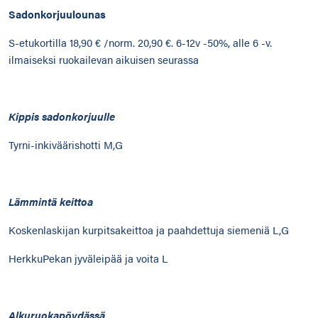
Sadonkorjuulounas
S-etukortilla 18,90 € /norm. 20,90 €. 6-12v -50%, alle 6 -v.
ilmaiseksi ruokailevan aikuisen seurassa
Kippis sadonkorjuulle
Tyrni-inkiväärishotti M,G
Lämmintä keittoa
Koskenlaskijan kurpitsakeittoa ja paahdettuja siemeniä L,G
HerkkuPekan jyväleipää ja voita L
Alkuruokapöydässä