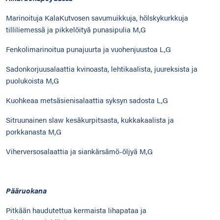
Marinoituja KalaKutvosen savumuikkuja, hölskykurkkuja
tilliliemessä ja pikkelöityä punasipulia M,G
Fenkolimarinoitua punajuurta ja vuohenjuustoa L,G
Sadonkorjuusalaattia kvinoasta, lehtikaalista, juureksista ja
puolukoista M,G
Kuohkeaa metsäsienisalaattia syksyn sadosta L,G
Sitruunainen slaw kesäkurpitsasta, kukkakaalista ja
porkkanasta M,G
Viherversosalaattia ja siankärsämö-öljyä M,G
Pääruokana
Pitkään haudutettua kermaista lihapataa ja