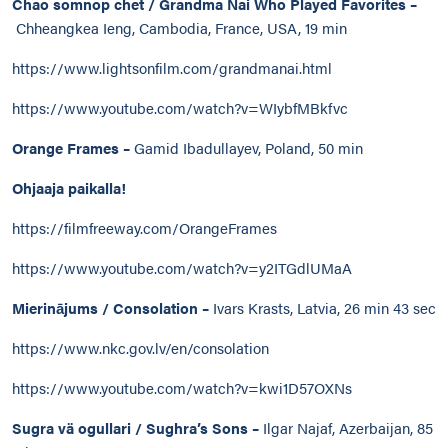
Chao somnop chet / Grandma Nai Who Played Favorites –
Chheangkea Ieng, Cambodia, France, USA, 19 min
https://www.lightsonfilm.com/grandmanai.html
https://www.youtube.com/watch?v=WIybfMBkfvc
Orange Frames –
Gamid Ibadullayev, Poland, 50 min
Ohjaaja paikalla!
https://filmfreeway.com/OrangeFrames
https://www.youtube.com/watch?v=y2ITGdlUMaA
Mierinājums / Consolation –
Ivars Krasts, Latvia, 26 min 43 sec
https://www.nkc.gov.lv/en/consolation
https://www.youtube.com/watch?v=kwi1D57OXNs
Sugra vä ogullari / Sughra’s Sons –
Ilgar Najaf, Azerbaijan, 85