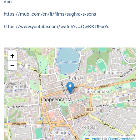
min
https://mubi.com/en/fi/films/sughra-s-sons
https://www.youtube.com/watch?v=QwKKJ19oiYo
+
−
Leaflet
|
©
OpenStreetMap