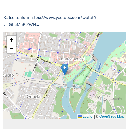
Katso traileri:
https://www.youtube.com/watch?
v=GEuMnPl2WI4...
+
−
Leaflet
|
©
OpenStreetMap