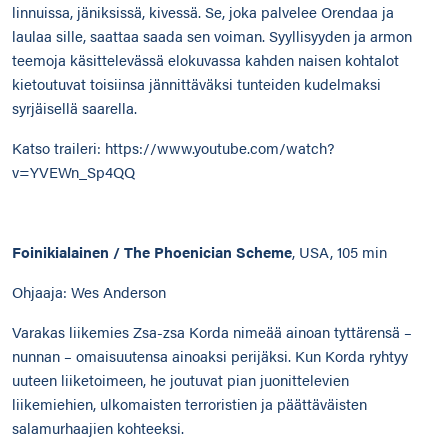
linnuissa, jäniksissä, kivessä. Se, joka palvelee Orendaa ja
laulaa sille, saattaa saada sen voiman. Syyllisyyden ja armon
teemoja käsittelevässä elokuvassa kahden naisen kohtalot
kietoutuvat toisiinsa jännittäväksi tunteiden kudelmaksi
syrjäisellä saarella.
Katso traileri:
https://www.youtube.com/watch?
v=YVEWn_Sp4QQ
Foinikialainen / The Phoenician Scheme
, USA, 105 min
Ohjaaja: Wes Anderson
Varakas liikemies Zsa-zsa Korda nimeää ainoan tyttärensä –
nunnan – omaisuutensa ainoaksi perijäksi. Kun Korda ryhtyy
uuteen liiketoimeen, he joutuvat pian juonittelevien
liikemiehien, ulkomaisten terroristien ja päättäväisten
salamurhaajien kohteeksi.