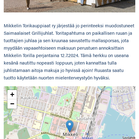
Mikkelin Torikauppiaat ry järjestää jo perinteeksi muodostuneet
Saimaalaiset Grillijuhlat. Toritapahtuma on paikallisen ruuan ja
tuottajien juhlaa ja sen kruunaa savustettu mallasporsas, jota
myydään vapaaehtoiseen maksuun perustuen annoksittain
Mikkelin Torilla perjantaina 12.7.2024. Tämä herkku on useana
kesänä nautittu nopeasti loppuun, joten kannattaa tulla
juhlistamaan aitoja makuja jo hyvissä ajoin! Ruuasta saatu
tuotto käytetään nuorten mielenterveystyön hyväksi.
+
−