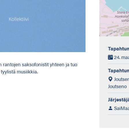
Tapahtum
24. maa
 rantojen saksofonistit yhteen ja tuo
Tapahtu
tyylistä musiikkia.
Joutsen
Joutseno
Järjestäj
SaiMaa 