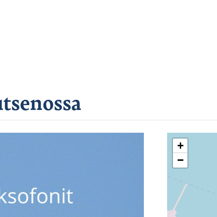
utsenossa
+
−