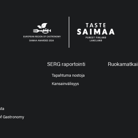
SERG raportointi
Ruokamatkail
Tapahtuma nostoja
Kansainvälisyys
sta
of Gastronomy