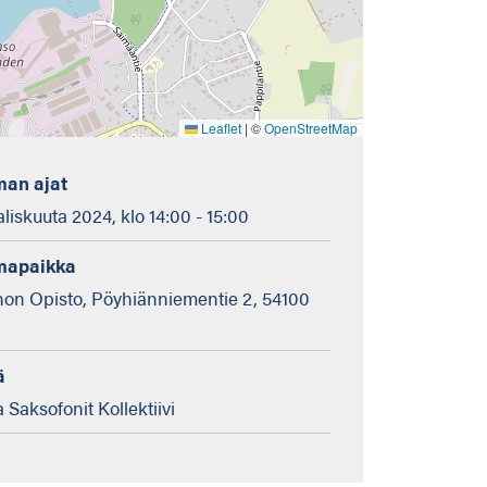
Leaflet
|
©
OpenStreetMap
an ajat
liskuuta 2024, klo 14:00 - 15:00
mapaikka
on Opisto, Pöyhiänniementie 2, 54100
ä
Saksofonit Kollektiivi