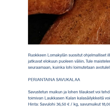
Ruokkeen Lomakylän suositut ohjelmalliset ill
jatkuvat elokuun puoleen väliin. Tule maistel
seuraamaan, kuinka lohi loimutetaan avotulel
PERJANTAINA SAVUKALAA
Savustetun muikun ja lohen tilaukset voi teh
toimivan Laukkasen Kalan kalasäilykkeitä voi
Hinta: Savulohi 36,50 € / kg, savumuikut 18,00