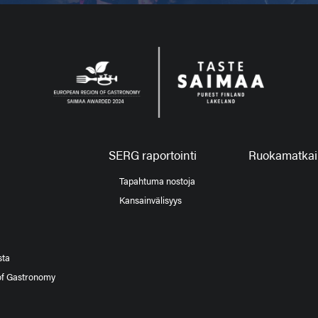
SERG raportointi
Ruokamatkail
Tapahtuma nostoja
Kansainvälisyys
sta
of Gastronomy