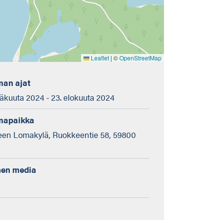
Leaflet
|
©
OpenStreetMap
an ajat
äkuuta 2024 - 23. elokuuta 2024
mapaikka
en Lomakylä, Ruokkeentie 58, 59800
nen media