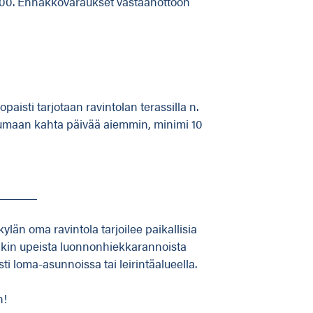
17.00. Ennakkovaraukset vastaanottoon
aisti tarjotaan ravintolan terassilla n.
autumaan kahta päivää aiemmin, minimi 10
______
län oma ravintola tarjoilee paikallisia
enkin upeista luonnonhiekkarannoista
i loma-asunnoissa tai leirintäalueella.
n!