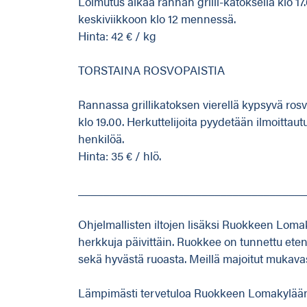
Loimutus alkaa rannan grilli-katoksella klo 
keskiviikkoon klo 12 mennessä.
Hinta: 42 € / kg
TORSTAINA ROSVOPAISTIA
Rannassa grillikatoksen vierellä kypsyvä rosvop
klo 19.00. Herkuttelijoita pyydetään ilmoitt
henkilöä.
Hinta: 35 € / hlö.
_____________________________________
Ohjelmallisten iltojen lisäksi Ruokkeen Lomaky
herkkuja päivittäin. Ruokkee on tunnettu et
sekä hyvästä ruoasta. Meillä majoitut mukavast
Lämpimästi tervetuloa Ruokkeen Lomakylää