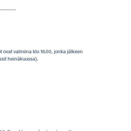
______
ot ovat valmiina klo 18.00, jonka jälkeen
nssit heinäkuussa).