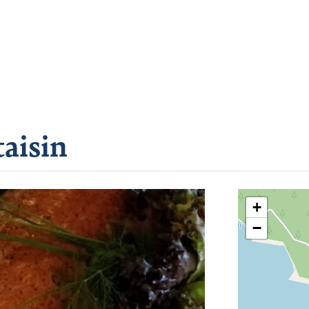
aisin
+
−