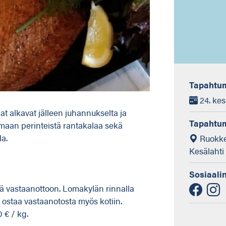
Tapahtum
24. kes
at alkavat jälleen juhannukselta ja
Tapahtu
emaan perinteistä rantakalaa sekä
la.
Ruokke
Kesälahti
Sosiaali
dä vastaanottoon. Lomakylän rinnalla
 ostaa vastaanotosta myös kotiin.
 € / kg.