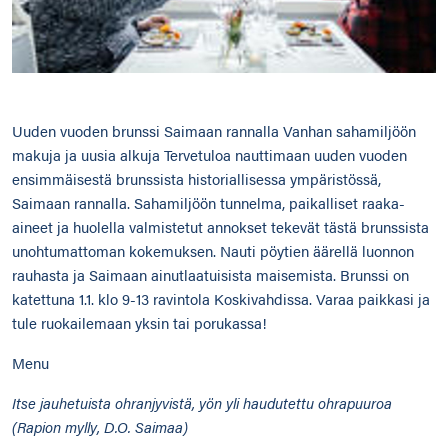
Uuden vuoden brunssi Saimaan rannalla Vanhan sahamiljöön
makuja ja uusia alkuja Tervetuloa nauttimaan uuden vuoden
ensimmäisestä brunssista historiallisessa ympäristössä,
Saimaan rannalla. Sahamiljöön tunnelma, paikalliset raaka-
aineet ja huolella valmistetut annokset tekevät tästä brunssista
unohtumattoman kokemuksen. Nauti pöytien äärellä luonnon
rauhasta ja Saimaan ainutlaatuisista maisemista. Brunssi on
katettuna 1.1. klo 9-13 ravintola Koskivahdissa. Varaa paikkasi ja
tule ruokailemaan yksin tai porukassa!
Menu
Itse jauhetuista ohranjyvistä, yön yli haudutettu ohrapuuroa
(Rapion mylly, D.O. Saimaa)