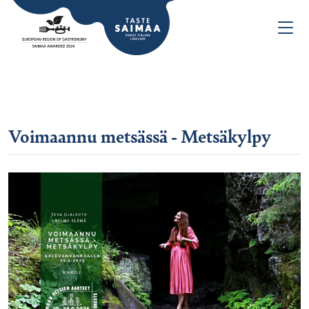
Voimaannu metsässä - Metsäkylpy