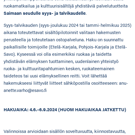
ruokamatkailua ja kulttuurisisältöjä yhdistäviä palvelutuotteita
Saimaan seudulle syys- ja talvikaudelle
.
Syys-talvikauden (syys-joulukuu 2024 tai tammi-helmikuu 2025)
aikana toteutettavat sisältöpilotoinnit valitaan hakemusten
perusteella ja toteutetaan ostopalveluna. Haku on suunnattu
paikallisille toimijoille (Etelä-Karjala, Pohjois-Karjala ja Etelä-
Savo). Kyseessä voi olla esimerkiksi ruokaa ja taidetta
yhdistävän elämyksen tuottaminen, uudenlainen yhteistyö
ruoka- ja kulttuuritapahtumien kesken, ruokateemainen
taideteos tai uusi elämyksellinen reitti. Voit lähettää
hakemukseesi liittyvät liitteet sähköpostilla osoitteeseen: anu-
anette.varho@esavo.fi
HAKUAIKA: 4.6.–6.9.2024 (HUOM HAKUAIKAA JATKETTU)
Valinnoissa arvioidaan sisällön soveltuvuutta, kiinnostavuutta,