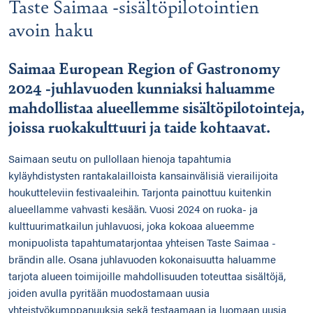
Taste Saimaa -sisältöpilotointien
avoin haku
Saimaa European Region of Gastronomy
2024 -juhlavuoden kunniaksi haluamme
mahdollistaa alueellemme sisältöpilotointeja,
joissa ruokakulttuuri ja taide kohtaavat.
Saimaan seutu on pullollaan hienoja tapahtumia
kyläyhdistysten rantakalailloista kansainvälisiä vierailijoita
houkutteleviin festivaaleihin. Tarjonta painottuu kuitenkin
alueellamme vahvasti kesään. Vuosi 2024 on ruoka- ja
kulttuurimatkailun juhlavuosi, joka kokoaa alueemme
monipuolista tapahtumatarjontaa yhteisen Taste Saimaa -
brändin alle. Osana juhlavuoden kokonaisuutta haluamme
tarjota alueen toimijoille mahdollisuuden toteuttaa sisältöjä,
joiden avulla pyritään muodostamaan uusia
yhteistyökumppanuuksia sekä testaamaan ja luomaan uusia