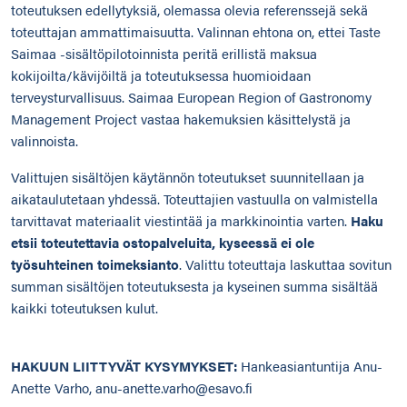
toteutuksen edellytyksiä, olemassa olevia referenssejä sekä
toteuttajan ammattimaisuutta. Valinnan ehtona on, ettei Taste
Saimaa -sisältöpilotoinnista peritä erillistä maksua
kokijoilta/kävijöiltä ja toteutuksessa huomioidaan
terveysturvallisuus. Saimaa European Region of Gastronomy
Management Project vastaa hakemuksien käsittelystä ja
valinnoista.
Valittujen sisältöjen käytännön toteutukset suunnitellaan ja
aikataulutetaan yhdessä. Toteuttajien vastuulla on valmistella
tarvittavat materiaalit viestintää ja markkinointia varten.
Haku
etsii toteutettavia ostopalveluita, kyseessä ei ole
työsuhteinen toimeksianto
. Valittu toteuttaja laskuttaa sovitun
summan sisältöjen toteutuksesta ja kyseinen summa sisältää
kaikki toteutuksen kulut.
HAKUUN LIITTYVÄT KYSYMYKSET:
Hankeasiantuntija Anu-
Anette Varho, anu-anette.varho@esavo.fi