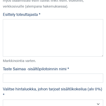
myös osaamistasi esiin tuovat linkit esim. videoihin,
verkkosivuille (alempana hakemuksessa).
Esittely toteuttajasta *
Markkinointia varten.
Taste Saimaa -sisältöpilotoinnin nimi *
Valitse hintaluokka, johon tarjoat sisältökokeilua (alv 0%)
*