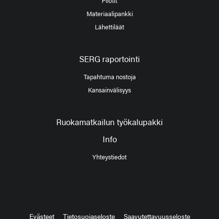
Pilotit
Materiaalipankki
Lähettiläät
SERG raportointi
Tapahtuma nostoja
Kansainvälisyys
Ruokamatkailun työkalupakki
Info
Yhteystiedot
Evästeet
Tietosuojaseloste
Saavutettavuusseloste