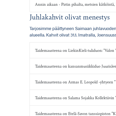
Annin aikaan - Pirtin pihalta, metsien kätköistä
Juhlakahvit olivat menestys
Tarjosimme päättyneen Saimaan juhlavuoden 
alueella. Kahvit olivat 31.1. Imatralla, Joen
Taidemausteena on LiekinKieli-tuliduon: "Valon V
Taidemausteena on kansanmusiikkiduo Juurisävel
Taidemausteena on Armas E. Leopold -yhtyeen ” 
Taidemausteena on Salama Sojakka Kollektiivin ”
Taidemausteena on Etelä-Savon tanssiopiston ”Ka