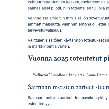
kulttuuritapahtumien kesken, ruokateemaisia ta
saimaalaiset pilotit, niin toteuttajien tuli olla 
Valinnoissa arvioitiin mm. sisällön soveltuvuu
ammattimaisuutta. Valinnan ehtona oli, ettei T
terveysturvallisuus.
Valittujen sisältöjen käytännön toteutukset suun
ja markkinointia varten.
Vuonna 2025 toteutetut pi
Wellnetin ”Runollinen kahvihetki Saima Harmajan 
Saimaan metsien aarteet -teem
Saimaan metsien aarteet -teemaviikon yhteydessä
esteettömyys.