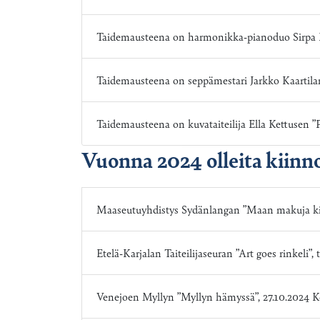
Taidemausteena on harmonikka-pianoduo Sirpa Ka
Taidemausteena on seppämestari Jarkko Kaartil
Taidemausteena on kuvataiteilija Ella Kettusen ”
Vuonna 2024 olleita kiinn
Maaseutuyhdistys Sydänlangan ”Maan makuja kirja
Etelä-Karjalan Taiteilijaseuran ”Art goes rinkeli”,
Venejoen Myllyn ”Myllyn hämyssä”, 27.10.2024 K