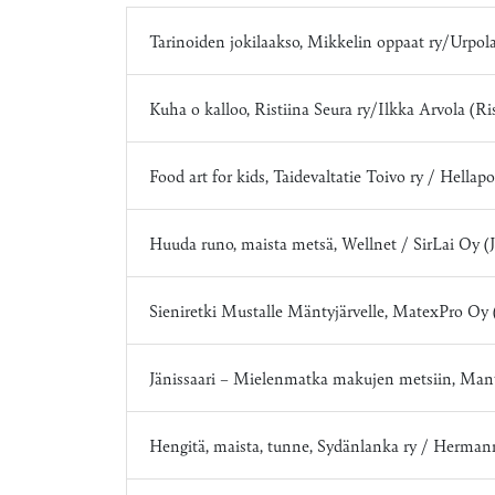
Tarinoiden jokilaakso, Mikkelin oppaat ry/Urpo
Kuha o kalloo, Ristiina Seura ry/Ilkka Arvola (Ri
Food art for kids, Taidevaltatie Toivo ry / Hellap
Huuda runo, maista metsä, Wellnet / SirLai Oy (
Sieniretki Mustalle Mäntyjärvelle, MatexPro Oy
Jänissaari – Mielenmatka makujen metsiin, Man
Hengitä, maista, tunne, Sydänlanka ry / Herman