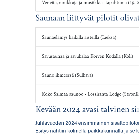
Veneitä, muikkuja ja musiikkia -tapahtuma (19.-20
Saunaan liittyvät pilotit oliva
Saunaelämys kaikilla aisteilla (Lieksa)
Savusaunaa ja savukalaa Korven Kodalla (Koli)
Sauno ihmeessä (Sulkava)
Koko Saimaa saunoo - Lossiranta Lodge (Savonl
Kevään 2024 avasi talvinen si
Juhlavuoden 2024 ensimmäinen sisältöpilotoin
Esitys nähtiin kolmella paikkakunnalla ja se ker