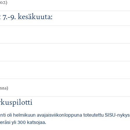
.7.)
t 7.-9. kesäkuuta:
inna)
rkuspilotti
ti oli helmikuun avajaisviikonloppuna toteutettu SISU-nykysi
äsi yli 300 katsojaa.​​