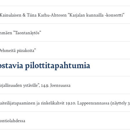
inulaisen & Tiina Karhu-Ahtosen ”Karjalan kunnailla -konsertti”
anmäen ”Taontanäytös”
Pehmeitä piirakoita”
ostavia pilottitapahtumia
llisuuden ystäville”, 14.9. Joensuussa
 taiteilijatapaaminen ja rinkelikahvit 19.10. Lappeenrannassa (näyttely 3
ontiolahdessa