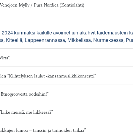
, Venejoen Mylly / Pura Nordica (Kontiolahti)
2024 kunniaksi kaikille avoimet juhlakahvit taidemaustein 
suussa, Kiteellä, Lappeenrannassa, Mikkelissä, Nurmeksessa, Pu
irta".
en ”Kiihtelyksen laulut -kansanmusiikkikonsertti”
Etnogroovesta oodeihin!”
Liike meissä, me liikkeessä”
kkujen lumoa − tanssin ja tarinoiden taikaa”