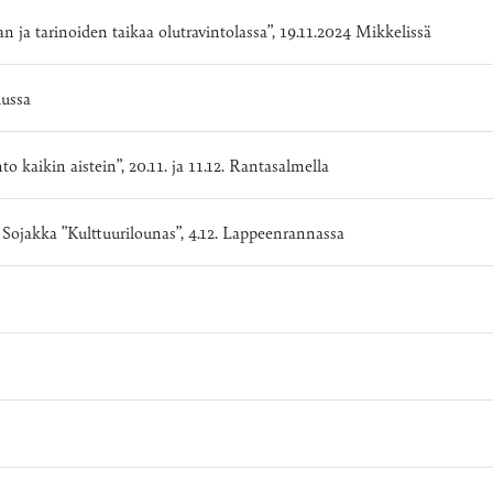
a tarinoiden taikaa olutravintolassa”, 19.11.2024 Mikkelissä
uussa
kaikin aistein”, 20.11. ja 11.12. Rantasalmella
Sojakka ”Kulttuurilounas”, 4.12. Lappeenrannassa