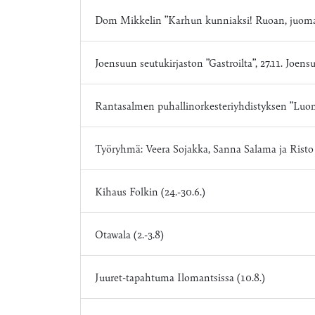
Dom Mikkelin ”Karhun kunniaksi! Ruoan, juoman j
Joensuun seutukirjaston ”Gastroilta”, 27.11. Joens
Rantasalmen puhallinorkesteriyhdistyksen ”Luonto 
Työryhmä: Veera Sojakka, Sanna Salama ja Risto 
Kihaus Folkin (24.-30.6.)
Otawala (2.-3.8)
Juuret-tapahtuma Ilomantsissa (10.8.)