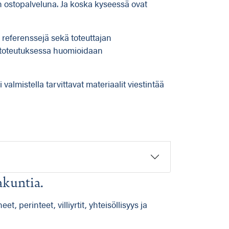
iin ostopalveluna. Ja koska kyseessä ovat
a referenssejä sekä toteuttajan
ja toteutuksessa huomioidaan
 valmistella tarvittavat materiaalit viestintää
akuntia.
, perinteet, villiyrtit, yhteisöllisyys ja