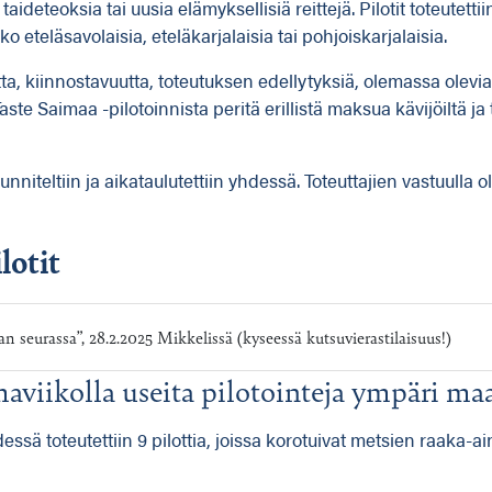
ideteoksia tai uusia elämyksellisiä reittejä. Pilotit toteutett
joko eteläsavolaisia, eteläkarjalaisia tai pohjoiskarjalaisia.
tta, kiinnostavuutta, toteutuksen edellytyksiä, olemassa olevi
aste Saimaa -pilotoinnista peritä erillistä maksua kävijöiltä 
niteltiin ja aikataulutettiin yhdessä. Toteuttajien vastuulla oli
lotit
seurassa”, 28.2.2025 Mikkelissä (kyseessä kutsuvierastilaisuus!)
aviikolla useita pilotointeja ympäri ma
 toteutettiin 9 pilottia, joissa korotuivat metsien raaka-aineet