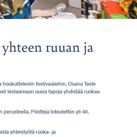
 yhteen ruuan ja
a houkutteleviin festivaaleihin. Osana Taste
asti testaamaan uusia tapoja yhdistää ruokaa
rusteella. Pilotteja toteutettiin yli 40.
ista yhteistyötä ruoka- ja