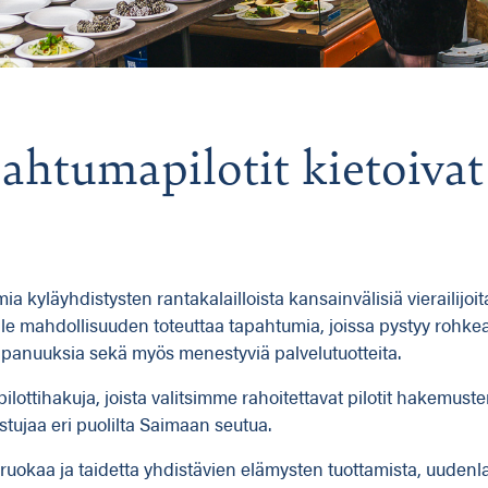
ahtumapilotit kietoivat
 kyläyhdistysten rantakalailloista kansainvälisiä vierailijoit
lle mahdollisuuden toteuttaa tapahtumia, joissa pystyy rohke
mppanuuksia sekä myös menestyviä palvelutuotteita.
tihakuja, joista valitsimme rahoitettavat pilotit hakemusten pe
istujaa eri puolilta Saimaan seutua.
ruokaa ja taidetta yhdistävien elämysten tuottamista, uudenla