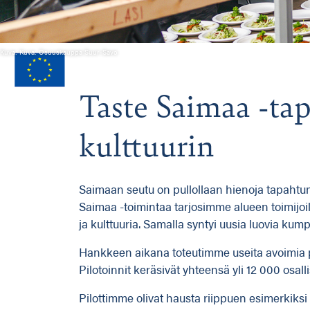
Kuva: Kuva: Osuuskauppa Suur-Savo
Taste Saimaa -tap
kulttuurin
Saimaan seutu on pullollaan hienoja tapahtumia
Saimaa -toimintaa tarjosimme alueen toimijoi
ja kulttuuria. Samalla syntyi uusia luovia ku
Hankkeen aikana toteutimme useita avoimia pilot
Pilotoinnit keräsivät yhteensä yli 12 000 osall
Pilottimme olivat hausta riippuen esimerkiksi 