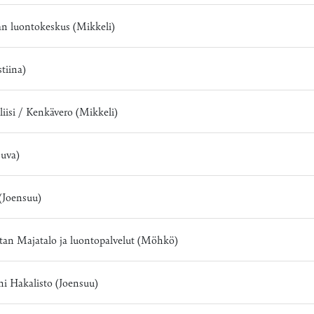
lan luontokeskus (Mikkeli)
stiina)
oliisi / Kenkävero (Mikkeli)
Juva)
 (Joensuu)
tan Majatalo ja luontopalvelut (Möhkö)
ni Hakalisto (Joensuu)