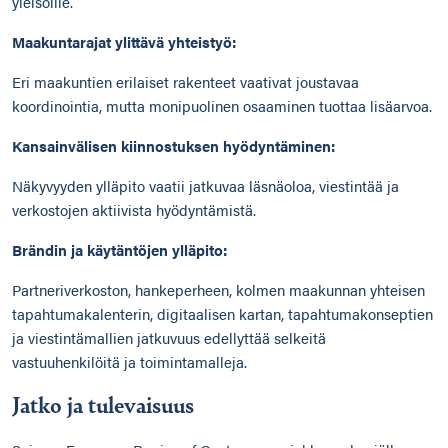
yleisöille.
Maakuntarajat ylittävä yhteistyö:
Eri maakuntien erilaiset rakenteet vaativat joustavaa
koordinointia, mutta monipuolinen osaaminen tuottaa lisäarvoa.
Kansainvälisen kiinnostuksen hyödyntäminen:
Näkyvyyden ylläpito vaatii jatkuvaa läsnäoloa, viestintää ja
verkostojen aktiivista hyödyntämistä.
Brändin ja käytäntöjen ylläpito:
Partneriverkoston, hankeperheen, kolmen maakunnan yhteisen
tapahtumakalenterin, digitaalisen kartan, tapahtumakonseptien
ja viestintämallien jatkuvuus edellyttää selkeitä
vastuuhenkilöitä ja toimintamalleja.
Jatko ja tulevaisuus