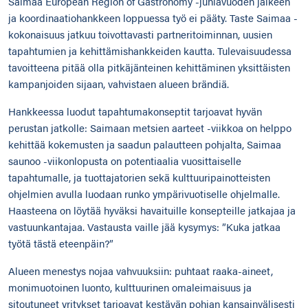
Saimaa European Region of Gastronomy -juhlavuoden jälkeen
ja koordinaatiohankkeen loppuessa työ ei pääty. Taste Saimaa -
kokonaisuus jatkuu toivottavasti partneritoiminnan, uusien
tapahtumien ja kehittämishankkeiden kautta. Tulevaisuudessa
tavoitteena pitää olla pitkäjänteinen kehittäminen yksittäisten
kampanjoiden sijaan, vahvistaen alueen brändiä.
Hankkeessa luodut tapahtumakonseptit tarjoavat hyvän
perustan jatkolle: Saimaan metsien aarteet -viikkoa on helppo
kehittää kokemusten ja saadun palautteen pohjalta, Saimaa
saunoo -viikonlopusta on potentiaalia vuosittaiselle
tapahtumalle, ja tuottajatorien sekä kulttuuripainotteisten
ohjelmien avulla luodaan runko ympärivuotiselle ohjelmalle.
Haasteena on löytää hyväksi havaituille konsepteille jatkajaa ja
vastuunkantajaa. Vastausta vaille jää kysymys: ”Kuka jatkaa
työtä tästä eteenpäin?”
Alueen menestys nojaa vahvuuksiin: puhtaat raaka-aineet,
monimuotoinen luonto, kulttuurinen omaleimaisuus ja
sitoutuneet yritykset tarjoavat kestävän pohjan kansainvälisesti