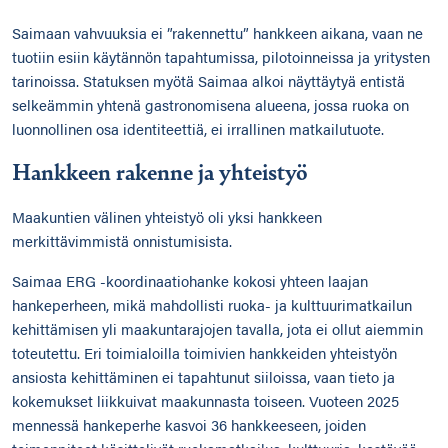
Saimaan vahvuuksia ei ”rakennettu” hankkeen aikana, vaan ne
tuotiin esiin käytännön tapahtumissa, pilotoinneissa ja yritysten
tarinoissa. Statuksen myötä Saimaa alkoi näyttäytyä entistä
selkeämmin yhtenä gastronomisena alueena, jossa ruoka on
luonnollinen osa identiteettiä, ei irrallinen matkailutuote.
Hankkeen rakenne ja yhteistyö
Maakuntien välinen yhteistyö oli yksi hankkeen
merkittävimmistä onnistumisista.
Saimaa ERG -koordinaatiohanke kokosi yhteen laajan
hankeperheen, mikä mahdollisti ruoka- ja kulttuurimatkailun
kehittämisen yli maakuntarajojen tavalla, jota ei ollut aiemmin
toteutettu. Eri toimialoilla toimivien hankkeiden yhteistyön
ansiosta kehittäminen ei tapahtunut siiloissa, vaan tieto ja
kokemukset liikkuivat maakunnasta toiseen. Vuoteen 2025
mennessä hankeperhe kasvoi 36 hankkeeseen, joiden