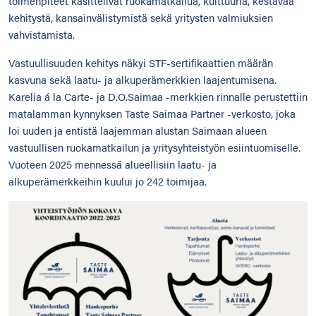
toimenpiteet käsittelivät ruokamatkailua, kulttuuria, kestävää
kehitystä, kansainvälistymistä sekä yritysten valmiuksien
vahvistamista.
Vastuullisuuden kehitys näkyi STF-sertifikaattien määrän
kasvuna sekä laatu- ja alkuperämerkkien laajentumisena.
Karelia á la Carte- ja D.O.Saimaa -merkkien rinnalle perustettiin
matalamman kynnyksen Taste Saimaa Partner -verkosto, joka
loi uuden ja entistä laajemman alustan Saimaan alueen
vastuullisen ruokamatkailun ja yritysyhteistyön esiintuomiselle.
Vuoteen 2025 mennessä alueellisiin laatu- ja
alkuperämerkkeihin kuului jo 242 toimijaa.