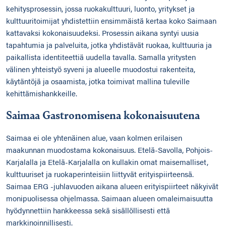
kehitysprosessin, jossa ruokakulttuuri, luonto, yritykset ja
kulttuuritoimijat yhdistettiin ensimmäistä kertaa koko Saimaan
kattavaksi kokonaisuudeksi. Prosessin aikana syntyi uusia
tapahtumia ja palveluita, jotka yhdistävät ruokaa, kulttuuria ja
paikallista identiteettiä uudella tavalla. Samalla yritysten
välinen yhteistyö syveni ja alueelle muodostui rakenteita,
käytäntöjä ja osaamista, jotka toimivat mallina tuleville
kehittämishankkeille.
Saimaa Gastronomisena kokonaisuutena
Saimaa ei ole yhtenäinen alue, vaan kolmen erilaisen
maakunnan muodostama kokonaisuus. Etelä-Savolla, Pohjois-
Karjalalla ja Etelä-Karjalalla on kullakin omat maisemalliset,
kulttuuriset ja ruokaperinteisiin liittyvät erityispiirteensä.
Saimaa ERG -juhlavuoden aikana alueen erityispiirteet näkyivät
monipuolisessa ohjelmassa. Saimaan alueen omaleimaisuutta
hyödynnettiin hankkeessa sekä sisällöllisesti että
markkinoinnillisesti.