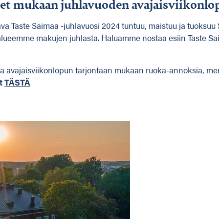
set mukaan juhlavuoden avajaisviikonlo
 Taste Saimaa -juhlavuosi 2024 tuntuu, maistuu ja tuoksuu 
alueemme makujen juhlasta. Haluamme nostaa esiin Taste Sai
aa avajaisviikonlopun tarjontaan mukaan ruoka-annoksia, menuj
t
TÄSTÄ