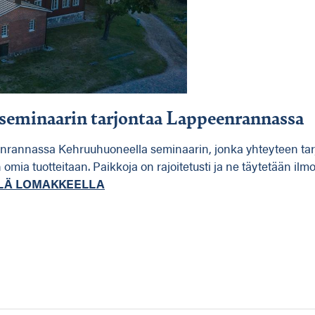
isseminaarin tarjontaa Lappeenrannassa
eenrannassa Kehruuhuoneella seminaarin, jonka yhteyteen tar
mia tuotteitaan. Paikkoja on rajoitetusti ja ne täytetään ilmo
LÄ LOMAKKEELLA