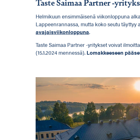
Taste Saimaa Partner -yrityk
Helmikuun ensimmäisenä viikonloppuna alkava
Lappeenrannassa, mutta koko seutu täyttyy 
avajaisviikonloppuna
.
Taste Saimaa Partner -yritykset voivat ilmoitt
(15.1.2024 mennessä).
Lomakkeeseen pääse