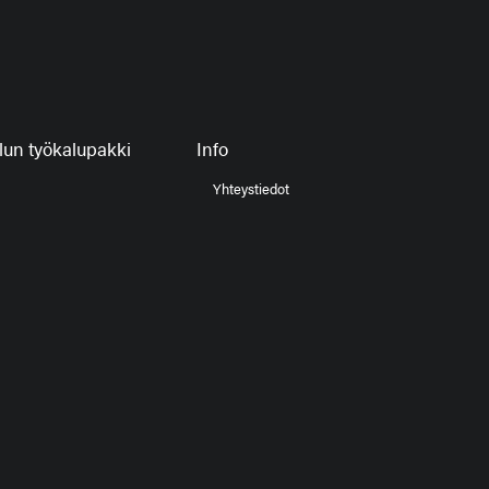
un työkalupakki
Info
Yhteystiedot