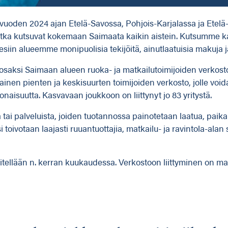
uoden 2024 ajan Etelä-Savossa, Pohjois-Karjalassa ja Etelä-K
jotka kutsuvat kokemaan Saimaata kaikin aistein. Kutsumme k
siin alueemme monipuolisia tekijöitä, ainutlaatuisia makuja j
 osaksi Saimaan alueen ruoka- ja matkailutoimijoiden verkosto
en pienten ja keskisuurten toimijoiden verkosto, jolle voidaa
aisuutta. Kasvavaan joukkoon on liittynyt jo 83 yritystä.
 tai palveluista, joiden tuotannossa painotetaan laatua, paikall
 toivotaan laajasti ruuantuottajia, matkailu- ja ravintola-alan
tellään n. kerran kuukaudessa. Verkostoon liittyminen on ma