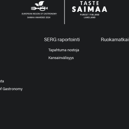
SERG raportointi
Ruokamatkail
Tapahtuma nostoja
Kansainvälisyys
sta
of Gastronomy