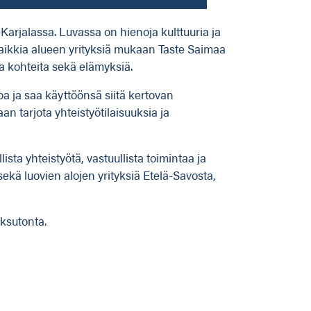
arjalassa. Luvassa on hienoja kulttuuria ja
aikkia alueen yrityksiä mukaan Taste Saimaa
a kohteita sekä elämyksiä.
a ja saa käyttöönsä siitä kertovan
n tarjota yhteistyötilaisuuksia ja
ista yhteistyötä, vastuullista toimintaa ja
 sekä luovien alojen yrityksiä Etelä-Savosta,
ksutonta.