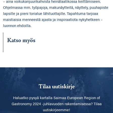
– aina voikukanjuurikahvista heinälaatikossa keittämiseen.
Ohjelmassa mm. työpajoja, makunäytteitä, näyttely, puuhapiste
lapsille ja pieni torialue lähituottajille. Tapahtuma tarjoaa
maistiaisia menneestä ajasta ja inspiraatiota nykyhetkeen –
luonnon ehdoilla.
Katso myös
Tilaa uutiskirje
Haluatko pysyä kartalla
Saimaa European Region of
Gastronomy 2024 -juhlavuoden rakentamisessa? Tilaa
uutiskirjeemme!