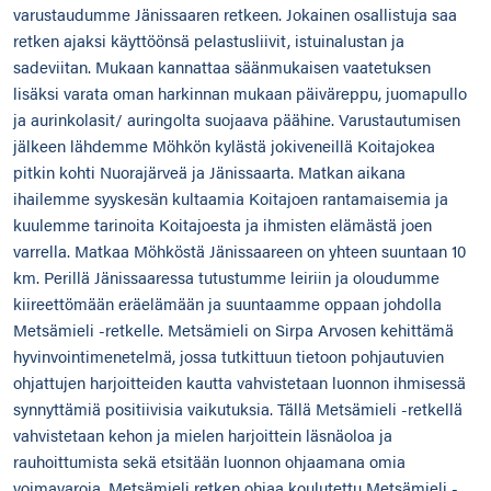
varustaudumme Jänissaaren retkeen. Jokainen osallistuja saa
retken ajaksi käyttöönsä pelastusliivit, istuinalustan ja
sadeviitan. Mukaan kannattaa säänmukaisen vaatetuksen
lisäksi varata oman harkinnan mukaan päiväreppu, juomapullo
ja aurinkolasit/ auringolta suojaava päähine. Varustautumisen
jälkeen lähdemme Möhkön kylästä jokiveneillä Koitajokea
pitkin kohti Nuorajärveä ja Jänissaarta. Matkan aikana
ihailemme syyskesän kultaamia Koitajoen rantamaisemia ja
kuulemme tarinoita Koitajoesta ja ihmisten elämästä joen
varrella. Matkaa Möhköstä Jänissaareen on yhteen suuntaan 10
km. Perillä Jänissaaressa tutustumme leiriin ja oloudumme
kiireettömään eräelämään ja suuntaamme oppaan johdolla
Metsämieli -retkelle. Metsämieli on Sirpa Arvosen kehittämä
hyvinvointimenetelmä, jossa tutkittuun tietoon pohjautuvien
ohjattujen harjoitteiden kautta vahvistetaan luonnon ihmisessä
synnyttämiä positiivisia vaikutuksia. Tällä Metsämieli -retkellä
vahvistetaan kehon ja mielen harjoittein läsnäoloa ja
rauhoittumista sekä etsitään luonnon ohjaamana omia
voimavaroja. Metsämieli retken ohjaa koulutettu Metsämieli -