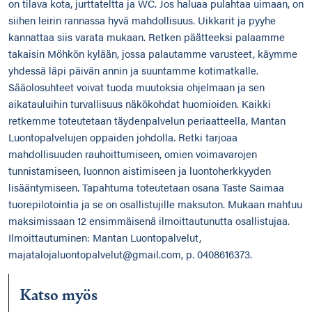
on tilava kota, jurttateltta ja WC. Jos haluaa pulahtaa uimaan, on
siihen leirin rannassa hyvä mahdollisuus. Uikkarit ja pyyhe
kannattaa siis varata mukaan. Retken päätteeksi palaamme
takaisin Möhkön kylään, jossa palautamme varusteet, käymme
yhdessä läpi päivän annin ja suuntamme kotimatkalle.
Sääolosuhteet voivat tuoda muutoksia ohjelmaan ja sen
aikatauluihin turvallisuus näkökohdat huomioiden. Kaikki
retkemme toteutetaan täydenpalvelun periaatteella, Mantan
Luontopalvelujen oppaiden johdolla. Retki tarjoaa
mahdollisuuden rauhoittumiseen, omien voimavarojen
tunnistamiseen, luonnon aistimiseen ja luontoherkkyyden
lisääntymiseen. Tapahtuma toteutetaan osana Taste Saimaa
tuorepilotointia ja se on osallistujille maksuton. Mukaan mahtuu
maksimissaan 12 ensimmäisenä ilmoittautunutta osallistujaa.
Ilmoittautuminen: Mantan Luontopalvelut,
majatalojaluontopalvelut@gmail.com, p. 0408616373.
Katso myös