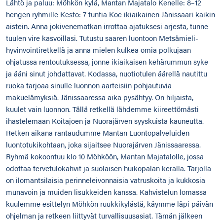
Lähtö ja paluu: Möhkön kylä, Mantan Majatalo Kenelle: 8–12
hengen ryhmille Kesto: 7 tuntia Koe ikiaikainen Jänissaari kaikin
aistein. Anna jokivenematkan irrottaa ajatuksesi arjesta, tunne
tuulen vire kasvoillasi. Tutustu saaren luontoon Metsämieli-
hyvinvointiretkellä ja anna mielen kulkea omia polkujaan
ohjatussa rentoutuksessa, jonne ikiaikaisen kehärummun syke
ja ääni sinut johdattavat. Kodassa, nuotiotulen äärellä nautittu
ruoka tarjoaa sinulle luonnon aarteisiin pohjautuvia
makuelämyksiä. Jänissaaressa aika pysähtyy. On hiljaista,
kuulet vain luonnon. Tällä retkellä lähdemme kiireettömästi
ihastelemaan Koitajoen ja Nuorajärven syyskuista kauneutta.
Retken aikana rantaudumme Mantan Luontopalveluiden
luontotukikohtaan, joka sijaitsee Nuorajärven Jänissaaressa.
Ryhmä kokoontuu klo 10 Möhköön, Mantan Majatalolle, jossa
odottaa tervetulokahvit ja suolaisen huikopalan keralla. Tarjolla
on ilomantsilaisia perinneleivonnaisia vatruskoita ja kukkosia
munavoin ja muiden lisukkeiden kanssa. Kahvistelun lomassa
kuulemme esittelyn Möhkön ruukkikylästä, käymme läpi päivän
ohjelman ja retkeen liittyvät turvallisuusasiat. Tämän jälkeen