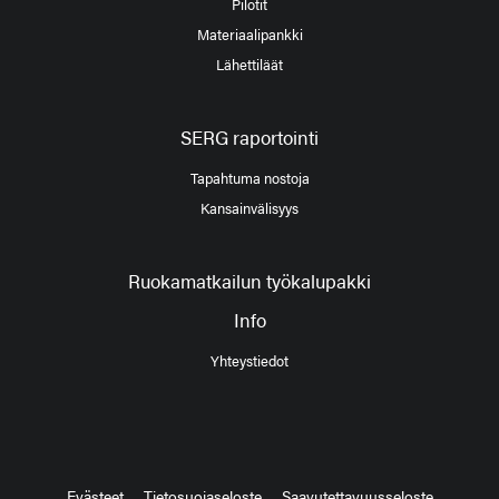
Pilotit
Materiaalipankki
Lähettiläät
SERG raportointi
Tapahtuma nostoja
Kansainvälisyys
Ruokamatkailun työkalupakki
Info
Yhteystiedot
Evästeet
Tietosuojaseloste
Saavutettavuusseloste