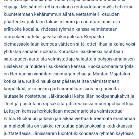
ohjaaja. Metsämieli retken aikana rentoudutaan myös hetkeksi
kuuntelemaan kehärummun ääntä. Metsämieli -osuuden
päätteeksi palataan takaisin leiriin ja nautitaan maistuva
eräruoka kodalla. Yhdessä ryhmän kanssa valmistetaan
eräruokien aatelia, järvikalakörpäkkää. Körpäkkä
olemassaolollaan kumoaa väitteen siitä, ettei lihaa ja kalaa voisi
yhdistää samaan ruokaan. Körpäkän lisukkeeksi nautitaan
satokauden aarteista valmistettuja salaatteja pohjoiskarjalaisen
ruisleivän ja muiden lisukkeiden kanssa. Ruokajuomana tarjolla
on Hermannin viinitilan viinimarjamehua ja Mantan Majatalon
kotikaljaa. Kaikki halukkaat pääsevät itse valmistamaan
körpäkkää, joka onkin parhaimmillaan suoraan pannulta
lautaselle nostettuna. Jälkiruoaksi keitellään nokipannukahvit ja
-teet ja paistetaan rapsakoita pitsireunaisia muurinpohjalettuja.
Lettujen kanssa herkutellaan metsämarjoista valmistettua
hilloa. Ruokailun jälkeen jää aikaa viettää kiireetöntä eräelämää
ja mahdollista on vaikka rentoutua päivänokosilla kodikkaassa
jurttateltassa. Jänissaaren luontotukikohdassa ryhmän käytössä