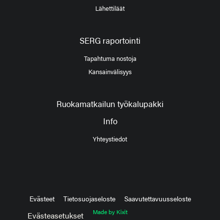
Lähettiläät
SERG raportointi
Tapahtuma nostoja
Kansainvälisyys
Ruokamatkailun työkalupakki
Info
Yhteystiedot
Evästeet
Tietosuojaseloste
Saavutettavuusseloste
Made by Kixit
Evästeasetukset