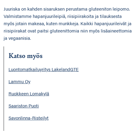
Juuriska on kahden sisaruksen perustama gluteeniton leipomo.
Valmistamme hapanjuurileipiä, riisipiirakoita ja tilauksesta
myös jotain makeaa, kuten munkkeja. Kaikki hapanjuurileivät ja
riisipiirakat ovat paitsi gluteenittomia niin myös lisäaineettomia
ja vegaanisia.
Katso myös
Luontomatkailuyritys LakelandGTE
Lammu Oy
Ruokkeen Lomakylä
Saariston Puoti
Savonlinna-Risteilyt