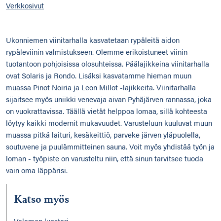
Verkkosivut
Ukonniemen viinitarhalla kasvatetaan rypäleitä aidon
rypäleviinin valmistukseen. Olemme erikoistuneet viinin
tuotantoon pohjoisissa olosuhteissa. Päälajikkeina viinitarhalla
ovat Solaris ja Rondo. Lisäksi kasvatamme hieman muun
muassa Pinot Noiria ja Leon Millot -lajikkeita. Viinitarhalla
sijaitsee myös uniikki venevaja aivan Pyhäjärven rannassa, joka
on vuokrattavissa. Täällä vietät helppoa lomaa, sillä kohteesta
löytyy kaikki modernit mukavuudet. Varusteluun kuuluvat muun
muassa pitkä laituri, kesäkeittiö, parveke järven yläpuolella,
soutuvene ja puulämmitteinen sauna. Voit myös yhdistää työn ja
loman - työpiste on varusteltu niin, että sinun tarvitsee tuoda
vain oma läppärisi.
Katso myös
Valamon luostari