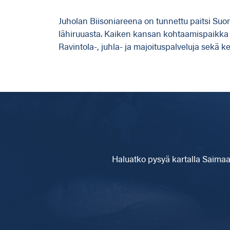
Juholan Biisoniareena on tunnettu paitsi Su
lähiruuasta. Kaiken kansan kohtaamispaikka 
Ravintola-, juhla- ja majoituspalveluja sekä 
Haluatko pysyä kartalla
Saimaa