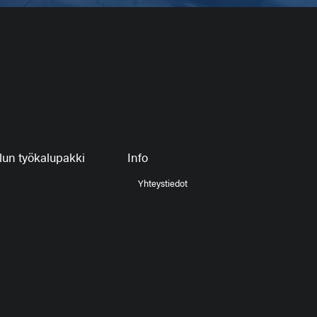
un työkalupakki
Info
Yhteystiedot