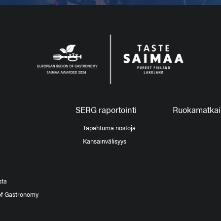
SERG raportointi
Ruokamatkail
Tapahtuma nostoja
Kansainvälisyys
sta
of Gastronomy