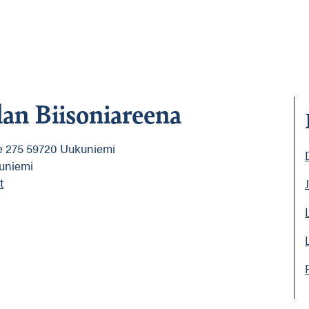
lan Biisoniareena
 275 59720 Uukuniemi
uniemi
t