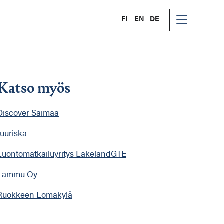
FI
EN
DE
Katso myös
Discover Saimaa
Juuriska
Luontomatkailuyritys LakelandGTE
Lammu Oy
Ruokkeen Lomakylä