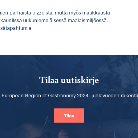
omen parhaista pizzoista, mutta myös maukkaasta
kauniissa uukuniemeläisessä maalaismiljöössä.
kesätapahtumia.
Tilaa uutiskirje
 European Region of Gastronomy 2024 -juhlavuoden rakentam
Tilaa