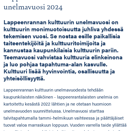
unelmavuosi 2024
Lappeenrannan kulttuurin unelmavuosi on
kulttuurin monimuotoisuutta juhliva yhdessä
tekemisen vuosi. Se nostaa esille paikallisia
taiteentekijöitä ja kulttuuritoimijoita ja
kannustaa kaupunkilaisia kulttuurin pariin.
Teemavuosi vahvistaa kulttuuria elinkeinona
ja luo pohjaa tapahtuma-alan kasvulle.
Kulttuuri lisää hyvinvointia, osallisuutta ja
yhteisöllisyyttä.
Lappeenrannan kulttuurin unelmavuodesta tehdään
kaupunkilaisten näköinen - lappeenrantalaisten unelmia on
kartoitettu kesästä 2022 lähtien ja ne otetaan huomioon
unelmavuoden suunnittelussa. Unelmavuosi starttaa
talvitapahtumalla tammi-helmikuun vaihteessa ja päättäjäiset
tuovat valoa marraskuun loppuun. Vuoden varrella taide yllättää