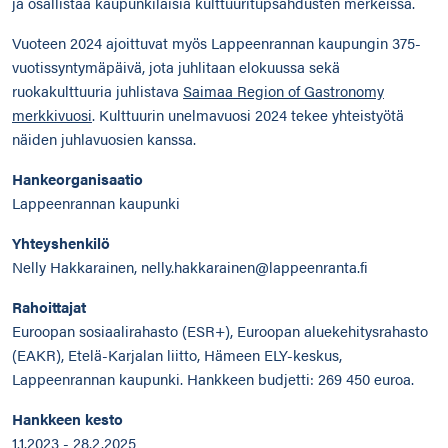
ja osallistaa kaupunkilaisia kulttuuritupsahdusten merkeissä.
Vuoteen 2024 ajoittuvat myös Lappeenrannan kaupungin 375-
vuotissyntymäpäivä, jota juhlitaan elokuussa sekä
ruokakulttuuria juhlistava
Saimaa Region of Gastronomy
merkkivuosi
. Kulttuurin unelmavuosi 2024 tekee yhteistyötä
näiden juhlavuosien kanssa.
Hankeorganisaatio
Lappeenrannan kaupunki
Yhteyshenkilö
Nelly Hakkarainen, nelly.hakkarainen@lappeenranta.fi
Rahoittajat
Euroopan sosiaalirahasto (ESR+), Euroopan aluekehitysrahasto
(EAKR), Etelä-Karjalan liitto, Hämeen ELY-keskus,
Lappeenrannan kaupunki. Hankkeen budjetti: 269 450 euroa.
Hankkeen kesto
1.1.2023 - 28.2.2025