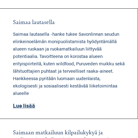
Saimaa lautasella
Saimaa lautasella -hanke tukee Savonlinnan seudun
elinkeinoelämän monipuolistamista hyödyntämällä
alueen ruokaan ja ruokamatkailuun liittyvää
potentiaalia. Tavoitteena on korostaa alueen
erityispiirteitä, kuten wildfood, Puruveden muikku sekä
lähituottajien puhtaat ja terveelliset raaka-aineet.
Hankkeessa pyritään luomaan uudenlaista,
ekologisesti ja sosiaalisesti kestävää liiketoimintaa
alueelle
Lue lisää
Saimaan matkailuun kilpailukykyä ja