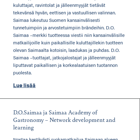
kuluttajat, ravintolat ja jälleenmyyjät tietävät
tekevänsä hyvän, eettisen ja vastuullisen valinnan.
Saimaa lukeutuu Suomen kansainvälisesti
tunnetuimpiin ja arvostetuimpiin brändeihin. D.O.
Saimaa –merkki tuotteessa viestii niin kansainvälisille
matkailijoille kuin paikallisille kuluttajillekin tuotteen
olevan Saimaalta kotoisin, laadukas ja puhdas. D.O.
Saimaa –tuottajat, jatkojalostajat ja jälleenmyyjät
liputtavat paikallisen ja korkealaatuisen tuotannon
puolesta.
Lue lisää
D.O.Saimaa ja Saimaa Academy of
Gastronomy – Network development and
learning
Nostaa kestävästi ruokamatkailua Saimaan alueen