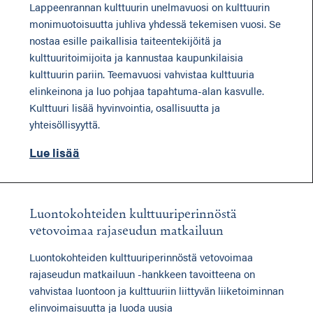
Lappeenrannan kulttuurin unelmavuosi on kulttuurin
monimuotoisuutta juhliva yhdessä tekemisen vuosi. Se
nostaa esille paikallisia taiteentekijöitä ja
kulttuuritoimijoita ja kannustaa kaupunkilaisia
kulttuurin pariin. Teemavuosi vahvistaa kulttuuria
elinkeinona ja luo pohjaa tapahtuma-alan kasvulle.
Kulttuuri lisää hyvinvointia, osallisuutta ja
yhteisöllisyyttä.
Lue lisää
Luontokohteiden kulttuuriperinnöstä
vetovoimaa rajaseudun matkailuun
Luontokohteiden kulttuuriperinnöstä vetovoimaa
rajaseudun matkailuun -hankkeen tavoitteena on
vahvistaa luontoon ja kulttuuriin liittyvän liiketoiminnan
elinvoimaisuutta ja luoda uusia