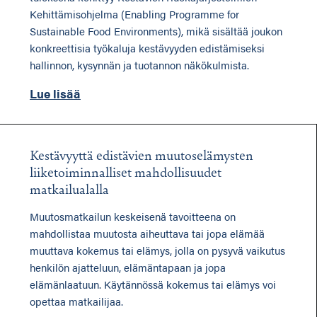
Kehittämisohjelma (Enabling Programme for
Sustainable Food Environments), mikä sisältää joukon
konkreettisia työkaluja kestävyyden edistämiseksi
hallinnon, kysynnän ja tuotannon näkökulmista.
Lue lisää
Kestävyyttä edistävien muutoselämysten
liiketoiminnalliset mahdollisuudet
matkailualalla
Muutosmatkailun keskeisenä tavoitteena on
mahdollistaa muutosta aiheuttava tai jopa elämää
muuttava kokemus tai elämys, jolla on pysyvä vaikutus
henkilön ajatteluun, elämäntapaan ja jopa
elämänlaatuun. Käytännössä kokemus tai elämys voi
opettaa matkailijaa.