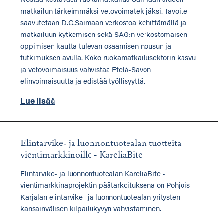
matkailun tärkeimmäksi vetovoimatekijäksi. Tavoite
saavutetaan D.O.Saimaan verkostoa kehittämällä ja
matkailuun kytkemisen sekä SAG:n verkostomaisen
oppimisen kautta tulevan osaamisen nousun ja
tutkimuksen avulla. Koko ruokamatkailusektorin kasvu
ja vetovoimaisuus vahvistaa Etelä-Savon
elinvoimaisuutta ja edistää työllisyyttä.
Lue lisää
Elintarvike- ja luonnontuotealan tuotteita
vientimarkkinoille - KareliaBite
Elintarvike- ja luonnontuotealan KareliaBite -
vientimarkkinaprojektin päätarkoituksena on Pohjois-
Karjalan elintarvike- ja luonnontuotealan yritysten
kansainvälisen kilpailukyvyn vahvistaminen.