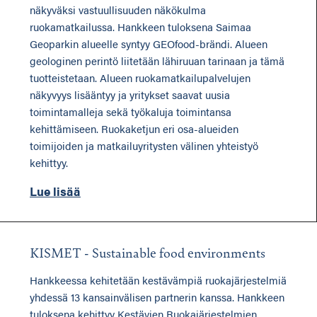
näkyväksi vastuullisuuden näkökulma
ruokamatkailussa. Hankkeen tuloksena Saimaa
Geoparkin alueelle syntyy GEOfood-brändi. Alueen
geologinen perintö liitetään lähiruuan tarinaan ja tämä
tuotteistetaan. Alueen ruokamatkailupalvelujen
näkyvyys lisääntyy ja yritykset saavat uusia
toimintamalleja sekä työkaluja toimintansa
kehittämiseen. Ruokaketjun eri osa-alueiden
toimijoiden ja matkailuyritysten välinen yhteistyö
kehittyy.
Lue lisää
KISMET - Sustainable food environments
Hankkeessa kehitetään kestävämpiä ruokajärjestelmiä
yhdessä 13 kansainvälisen partnerin kanssa. Hankkeen
tuloksena kehittyy Kestävien Ruokajärjestelmien