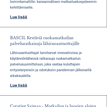
toimintamallille: kansainvälisen matkailuekosysteemin
kehittämiselle.
Lue lisää
BASCIL Kestäviä ruokamatkailun
palveluratkaisuja lähiruoantuottajille
Lähiruoantuottajat tarvitsevat innovatiivisia ja
käytännönläheisiä ratkaisuja ruokamatkailun
palvelusuunnitteluun, joka vastaa kuluttajien
erityistarpeisiin ja odotuksiin pandemian jälkeisellä
aikakaudella.
Lue lisää
Creative Saimaa - Matkailun ja luovien alojen