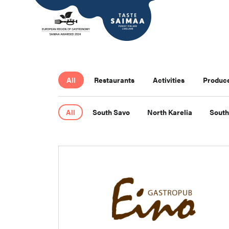
All
Restaurants
Activities
Produc
All
South Savo
North Karelia
South