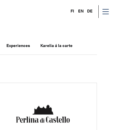
FI
EN
DE
Experiences
Karelia á la carte